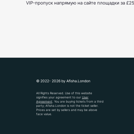
VIP-пропуск напрямую на сайте площадки за £25
© 2022- 2026 by Afisha.London
All Rights Reserved. Use of this website
signifies your agreement to our
User
Agreement
. You are buying tickets from a third
party; Afisha.London is not the ticket seller.
Prices are set by sellers and may be above
face value.