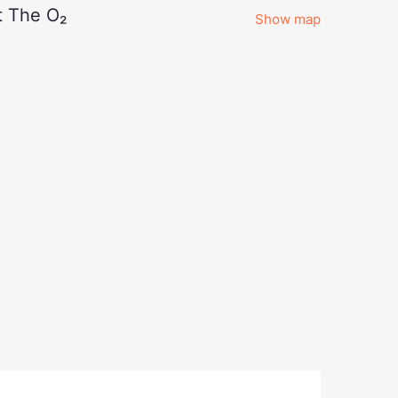
t The O₂
Show map