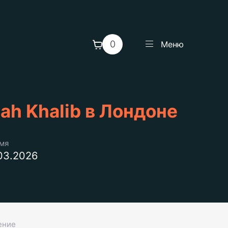
0
Меню
ah Khalib в Лондоне
емя
.03.2026
ение