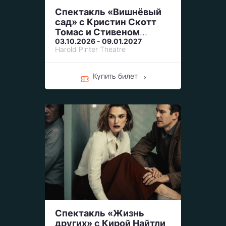
Спектакль «Вишнёвый
сад» с Кристин Скотт
Томас и Стивеном
Манган / The Cherry
03.10.2026 - 09.01.2027
Harold Pinter Theatre
Orchard
Купить билет
Спектакль «Жизнь
других» с Кирой Найтли